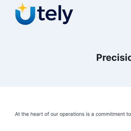
Перейти
к
контенту
Precisi
At the heart of our operations is a commitment t