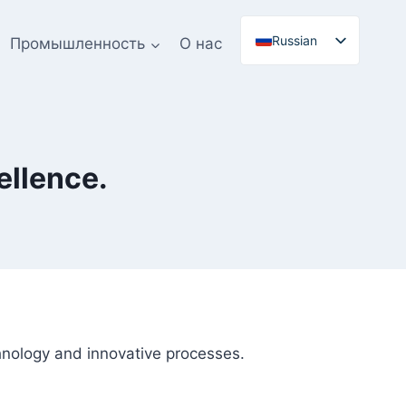
Russian
Промышленность
О нас
English
Spanish
ellence.
chnology and innovative processes.